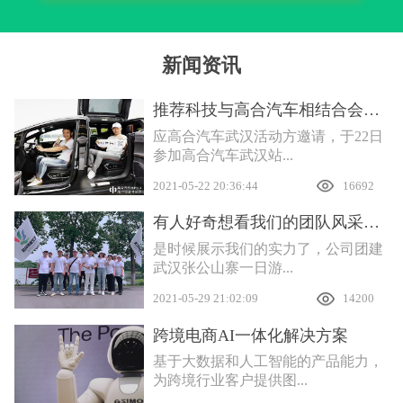
新闻资讯
推荐科技与高合汽车相结合会产生什么样的互联效应
应高合汽车武汉活动方邀请，于22日
参加高合汽车武汉站...
2021-05-22 20:36:44
16692
有人好奇想看我们的团队风采，安排
是时候展示我们的实力了，公司团建
武汉张公山寨一日游...
2021-05-29 21:02:09
14200
跨境电商AI一体化解决方案
基于大数据和人工智能的产品能力，
为跨境行业客户提供图...