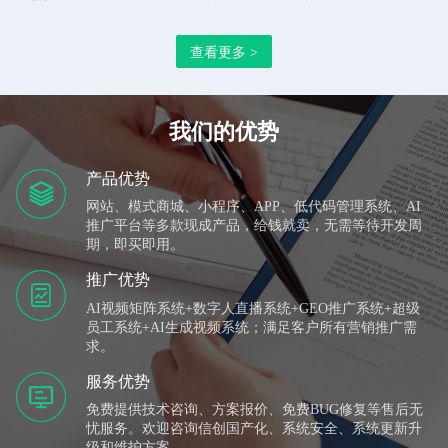
办公管理系统、万推云推广平台、视频矩阵系统、AI获客系
查看更多 >
统、数字人直播平台、AI生成视频、GEO+SEO、AI超级员
工、企业形象互动展示系统、数控设备集采网、快速建站系
统等多款企业应用软件，拥有全部自主研发知识产权。 公
我们的优势
司技术实力雄厚，主要团队成员曾服务于BAT等知名头部企
业，公司以致力于让每一个案例都成为经典的服务标准为客
产品优势
网站、模式商城、小程序、APP、低代码管理系统、AI
户提供整体解决方案。团队成员现有UI、JAVA、
推广平台等多款现成产品，给钱就卖，无需等待开发周
SpringBoot、SpringCloud、VUE、Uni-APP、PHP、IOS、
期，即买即用。
Androd、视频制作等技术开发与运维人员，可为各行业提供
推广优势
企业自企业网站建设到内部管理系统搭建、系统升级与维
AI视频矩阵系统+数字人直播系统+GEO推广系统+超级
员工系统+AI生成视频系统；满足客户所有营销推广需
护、软件资质证书、企业数字化转型解决方案和软件订制开
求。
发服务。
服务优势
免费提供技术咨询、方案报价、免费BUG修复等售后无
忧服务。欢迎咨询信创国产化、系统安全、系统更新升
级和维护方案。