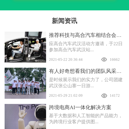
新闻资讯
推荐科技与高合汽车相结合会产生什么样的互联效应
应高合汽车武汉活动方邀请，于22日
参加高合汽车武汉站...
2021-05-22 20:36:44
16662
有人好奇想看我们的团队风采，安排
是时候展示我们的实力了，公司团建
武汉张公山寨一日游...
2021-05-29 21:02:09
14172
跨境电商AI一体化解决方案
基于大数据和人工智能的产品能力，
为跨境行业客户提供图...