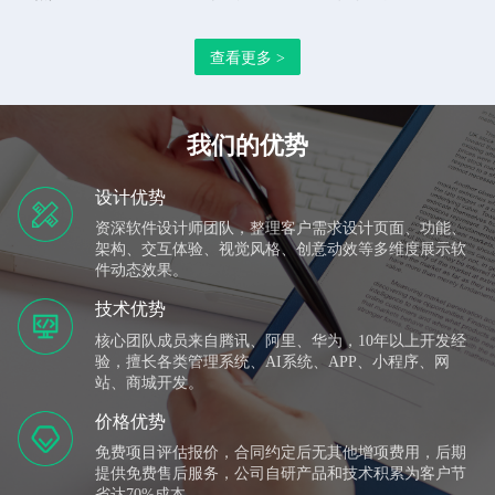
办公管理系统、万推云推广平台、视频矩阵系统、AI获客系
查看更多 >
统、数字人直播平台、AI生成视频、GEO+SEO、AI超级员
工、企业形象互动展示系统、数控设备集采网、快速建站系
统等多款企业应用软件，拥有全部自主研发知识产权。 公
我们的优势
司技术实力雄厚，主要团队成员曾服务于BAT等知名头部企
业，公司以致力于让每一个案例都成为经典的服务标准为客
设计优势
资深软件设计师团队，整理客户需求设计页面、功能、
户提供整体解决方案。团队成员现有UI、JAVA、
架构、交互体验、视觉风格、创意动效等多维度展示软
SpringBoot、SpringCloud、VUE、Uni-APP、PHP、IOS、
件动态效果。
Androd、视频制作等技术开发与运维人员，可为各行业提供
技术优势
企业自企业网站建设到内部管理系统搭建、系统升级与维
核心团队成员来自腾讯、阿里、华为，10年以上开发经
验，擅长各类管理系统、AI系统、APP、小程序、网
护、软件资质证书、企业数字化转型解决方案和软件订制开
站、商城开发。
发服务。
价格优势
免费项目评估报价，合同约定后无其他增项费用，后期
提供免费售后服务，公司自研产品和技术积累为客户节
省达70%成本。