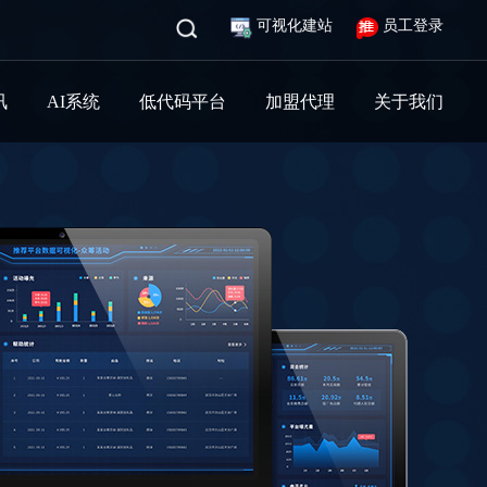
可视化建站
员工登录
讯
AI系统
低代码平台
加盟代理
关于我们
态
护
运营维护
代理服务
代理服务
公司简介
台
发展历程
维内容
咸宁市中心医院
阿里云服务器
护
加入我们
科创建
华为云服务器
案
EM优化
朋友圈、抖音广告
统
记推广
手机下拉框搜索
V6升级
软件著作权
台运维
企业不良记录修复