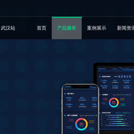
问
武汉站
首页
产品服务
案例展示
新闻资
【北京站】
发
行业系统
管理系统
网站案例
AI推广系统
AI推广系统
公司动
运营维
低代码平
开发
数据设备集采网
OA协同办公
湖北科峰智能传动
企业宣传片
网站运
运营维
智学堂在线教育平台
进销存系统
长江日报策展网
视频拍摄
百度百
解决方
发
万宇工程咨询系统
建筑工程
武汉雅力士CNC
视频矩阵推广
SEO/S
AI推广系
系统
系统门户集成
推荐科技官网
数字人系统
地图标
智慧新零售
万宇工程咨询
悬赏推广
网站IP
发
商贸行业
松建招釆平台
视频获客系统
各类平