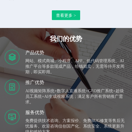
办公管理系统、万推云推广平台、视频矩阵系统、AI获客系
查看更多 >
统、数字人直播平台、AI生成视频、GEO+SEO、AI超级员
工、企业形象互动展示系统、数控设备集采网、快速建站系
统等多款企业应用软件，拥有全部自主研发知识产权。 公
我们的优势
司技术实力雄厚，主要团队成员曾服务于BAT等知名头部企
业，公司以致力于让每一个案例都成为经典的服务标准为客
产品优势
网站、模式商城、小程序、APP、低代码管理系统、AI
户提供整体解决方案。团队成员现有UI、JAVA、
推广平台等多款现成产品，给钱就卖，无需等待开发周
SpringBoot、SpringCloud、VUE、Uni-APP、PHP、IOS、
期，即买即用。
Androd、视频制作等技术开发与运维人员，可为各行业提供
推广优势
企业自企业网站建设到内部管理系统搭建、系统升级与维
AI视频矩阵系统+数字人直播系统+GEO推广系统+超级
员工系统+AI生成视频系统；满足客户所有营销推广需
护、软件资质证书、企业数字化转型解决方案和软件订制开
求。
发服务。
服务优势
免费提供技术咨询、方案报价、免费BUG修复等售后无
忧服务。欢迎咨询信创国产化、系统安全、系统更新升
级和维护方案。